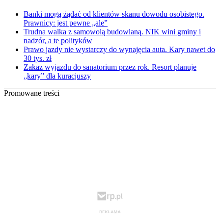
Banki mogą żądać od klientów skanu dowodu osobistego.
Prawnicy: jest pewne „ale”
Trudna walka z samowolą budowlaną. NIK wini gminy i
nadzór, a te polityków
Prawo jazdy nie wystarczy do wynajęcia auta. Kary nawet do
30 tys. zł
Zakaz wyjazdu do sanatorium przez rok. Resort planuje
„kary” dla kuracjuszy
Promowane treści