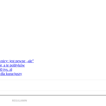
nicy: jest pewne „ale”
, a te polityków
 tys. zł
 dla kuracjuszy
REGULAMIN