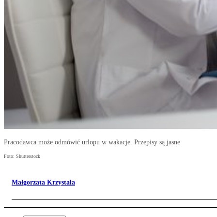
Pracodawca może odmówić urlopu w wakacje. Przepisy są jasne
Foto: Shutterstock
Małgorzata Krzystała