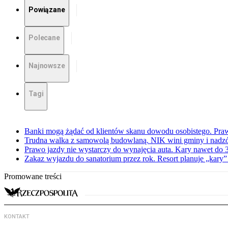
Powiązane
Polecane
Najnowsze
Tagi
Banki mogą żądać od klientów skanu dowodu osobistego. Praw
Trudna walka z samowolą budowlaną. NIK wini gminy i nadzór
Prawo jazdy nie wystarczy do wynajęcia auta. Kary nawet do 30
Zakaz wyjazdu do sanatorium przez rok. Resort planuje „kary”
Promowane treści
KONTAKT