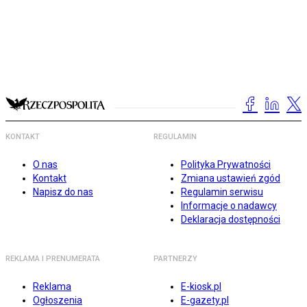
KONTAKT
REGULAMIN
O nas
Polityka Prywatności
Kontakt
Zmiana ustawień zgód
Napisz do nas
Regulamin serwisu
Informacje o nadawcy
Deklaracja dostępności
REKLAMA I PRENUMERATA
PARTNERZY
Reklama
E-kiosk.pl
Ogłoszenia
E-gazety.pl