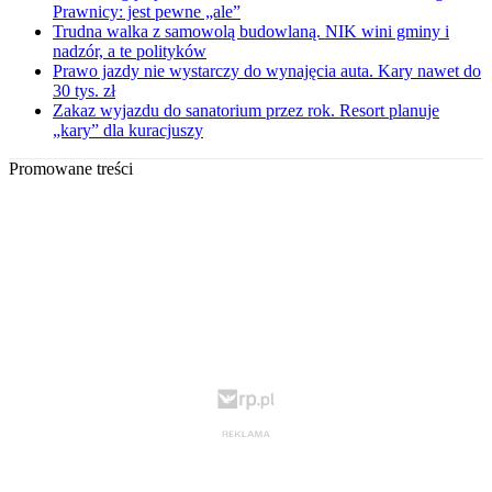
Prawnicy: jest pewne „ale”
Trudna walka z samowolą budowlaną. NIK wini gminy i
nadzór, a te polityków
Prawo jazdy nie wystarczy do wynajęcia auta. Kary nawet do
30 tys. zł
Zakaz wyjazdu do sanatorium przez rok. Resort planuje
„kary” dla kuracjuszy
Promowane treści