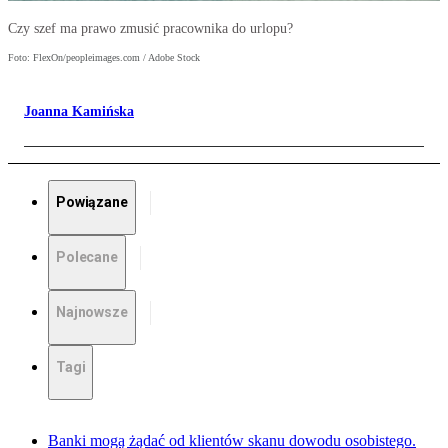
Czy szef ma prawo zmusić pracownika do urlopu?
Foto: FlexOn/peopleimages.com / Adobe Stock
Joanna Kamińska
Powiązane
Polecane
Najnowsze
Tagi
Banki mogą żądać od klientów skanu dowodu osobistego.