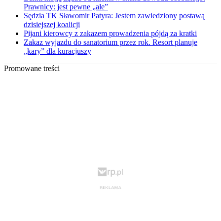
Prawnicy: jest pewne „ale”
Sędzia TK Sławomir Patyra: Jestem zawiedziony postawą
dzisiejszej koalicji
Pijani kierowcy z zakazem prowadzenia pójdą za kratki
Zakaz wyjazdu do sanatorium przez rok. Resort planuje
„kary” dla kuracjuszy
Promowane treści