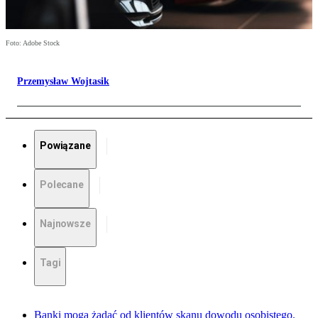
Foto: Adobe Stock
Przemysław Wojtasik
Powiązane
Polecane
Najnowsze
Tagi
Banki mogą żądać od klientów skanu dowodu osobistego.