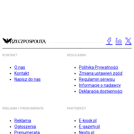
KONTAKT
REGULAMIN
O nas
Polityka Prywatności
Kontakt
Zmiana ustawień zgód
Napisz do nas
Regulamin serwisu
Informacje o nadawcy
Deklaracja dostępności
REKLAMA I PRENUMERATA
PARTNERZY
Reklama
E-kiosk.pl
Ogłoszenia
E-gazety.pl
Prenumerata
Nexto.pl