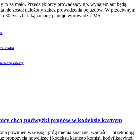
y to za mało. Przedsiębiorcy prowadzący np. wynajem aut będą
ienta nie został nałożony zakaz prowadzenia pojazdów. W przeciwnym
do 30 tys. zł. Taką zmianę planuje wprowadzić MS.
ze
za kratki
ekceważą zakazy
awnicy chcą podwyżki progów w kodeksie karnym
liona powinien wzrosnąć próg mienia znacznej wartości – przekonują
 już propozycja nowelizacji kodeksu karnego komisji kodyfikacyjnej.