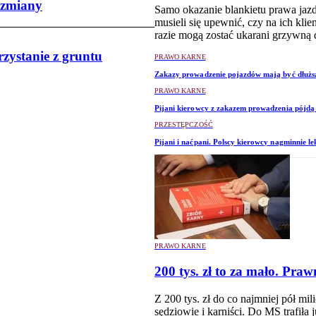
 zmiany
Samo okazanie blankietu prawa jazd
musieli się upewnić, czy na ich kl
razie mogą zostać ukarani grzywną 
zystanie z gruntu
PRAWO KARNE
Zakazy prowadzenie pojazdów mają być dłużs
PRAWO KARNE
Pijani kierowcy z zakazem prowadzenia pójdą 
PRZESTĘPCZOŚĆ
Pijani i naćpani. Polscy kierowcy nagminnie l
PRAWO KARNE
200 tys. zł to za mało. Pr
Z 200 tys. zł do co najmniej pół mi
sędziowie i karniści. Do MS trafiła