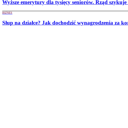
Wyższe emerytury dla tysięcy seniorów. Rząd szykuje
BIZNES
Słup na działce? Jak dochodzić wynagrodzenia za kor