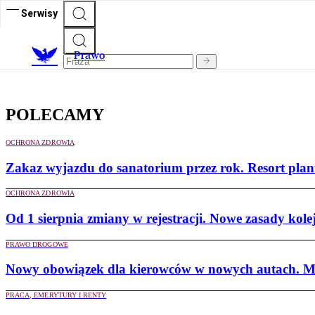
Serwisy
Prawo
POLECAMY
OCHRONA ZDROWIA
Zakaz wyjazdu do sanatorium przez rok. Resort plan
OCHRONA ZDROWIA
Od 1 sierpnia zmiany w rejestracji. Nowe zasady kolej
PRAWO DROGOWE
Nowy obowiązek dla kierowców w nowych autach. Mi
PRACA, EMERYTURY I RENTY