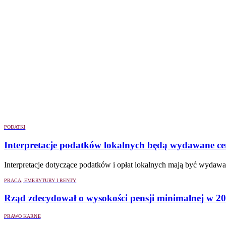
PODATKI
Interpretacje podatków lokalnych będą wydawane cent
Interpretacje dotyczące podatków i opłat lokalnych mają być wydaw
PRACA, EMERYTURY I RENTY
Rząd zdecydował o wysokości pensji minimalnej w 2027
PRAWO KARNE