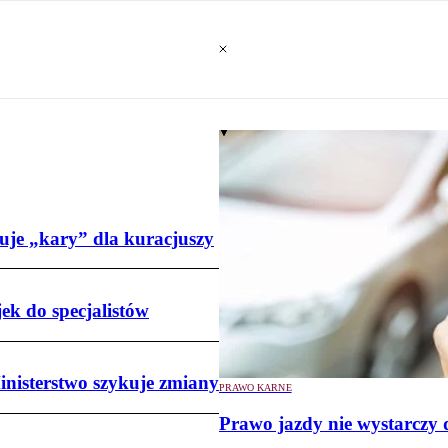
uje „kary” dla kuracjuszy
ek do specjalistów
nisterstwo szykuje zmiany
PRAWO KARNE
Prawo jazdy nie wystarczy d