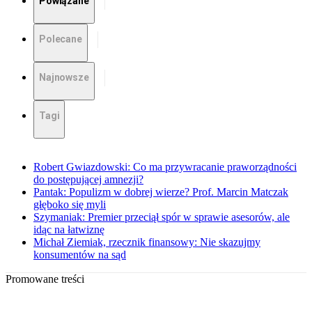
Powiązane
Polecane
Najnowsze
Tagi
Robert Gwiazdowski: Co ma przywracanie praworządności
do postępującej amnezji?
Pantak: Populizm w dobrej wierze? Prof. Marcin Matczak
głęboko się myli
Szymaniak: Premier przeciął spór w sprawie asesorów, ale
idąc na łatwiznę
Michał Ziemiak, rzecznik finansowy: Nie skazujmy
konsumentów na sąd
Promowane treści