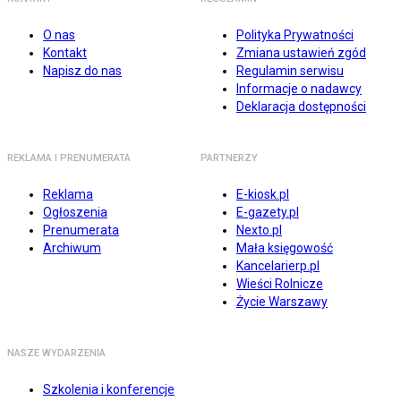
O nas
Polityka Prywatności
Kontakt
Zmiana ustawień zgód
Napisz do nas
Regulamin serwisu
Informacje o nadawcy
Deklaracja dostępności
REKLAMA I PRENUMERATA
PARTNERZY
Reklama
E-kiosk.pl
Ogłoszenia
E-gazety.pl
Prenumerata
Nexto.pl
Archiwum
Mała księgowość
Kancelarierp.pl
Wieści Rolnicze
Życie Warszawy
NASZE WYDARZENIA
Szkolenia i konferencje