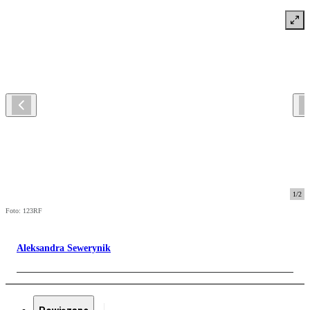
1
/
2
Foto: 123RF
Aleksandra Sewerynik