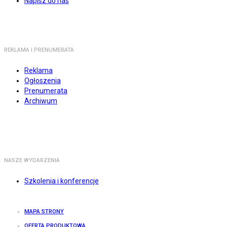
Napisz do nas
REKLAMA I PRENUMERATA
Reklama
Ogłoszenia
Prenumerata
Archiwum
NASZE WYDARZENIA
Szkolenia i konferencje
MAPA STRONY
OFERTA PRODUKTOWA