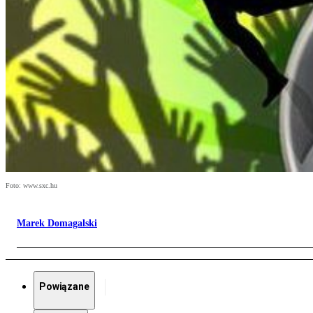
Foto: www.sxc.hu
Marek Domagalski
Powiązane