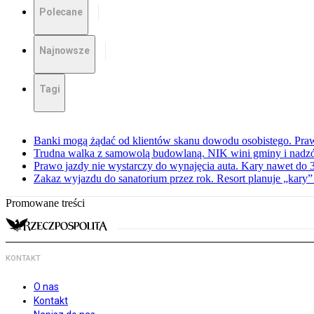
Polecane
Najnowsze
Tagi
Banki mogą żądać od klientów skanu dowodu osobistego. Praw
Trudna walka z samowolą budowlaną. NIK wini gminy i nadzór
Prawo jazdy nie wystarczy do wynajęcia auta. Kary nawet do 30
Zakaz wyjazdu do sanatorium przez rok. Resort planuje „kary”
Promowane treści
KONTAKT
O nas
Kontakt