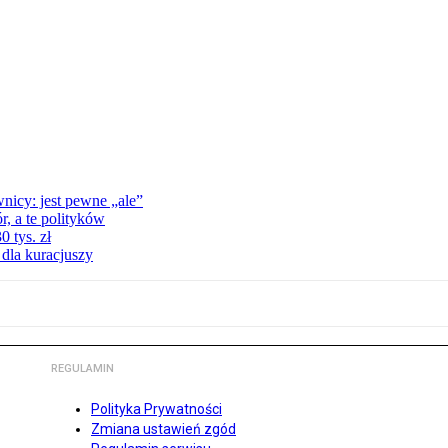
nicy: jest pewne „ale”
, a te polityków
 tys. zł
 dla kuracjuszy
REGULAMIN
Polityka Prywatności
Zmiana ustawień zgód