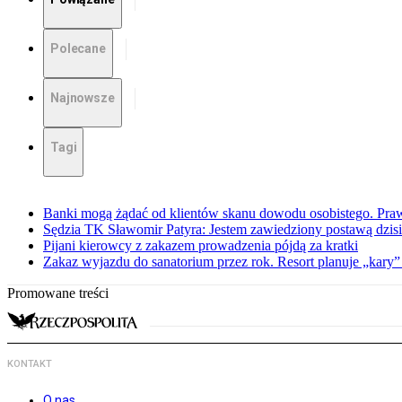
Polecane
Najnowsze
Tagi
Banki mogą żądać od klientów skanu dowodu osobistego. Praw
Sędzia TK Sławomir Patyra: Jestem zawiedziony postawą dzisiej
Pijani kierowcy z zakazem prowadzenia pójdą za kratki
Zakaz wyjazdu do sanatorium przez rok. Resort planuje „kary”
Promowane treści
KONTAKT
O nas