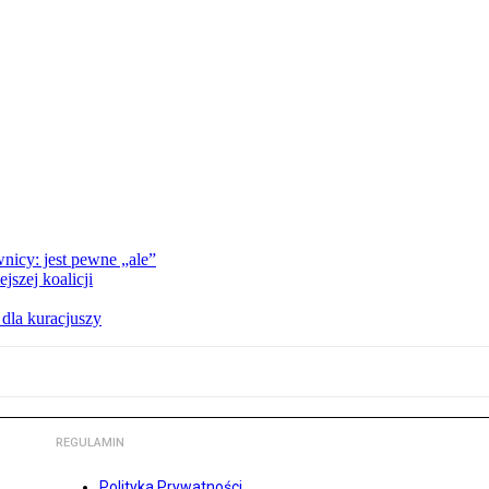
nicy: jest pewne „ale”
szej koalicji
 dla kuracjuszy
REGULAMIN
Polityka Prywatności