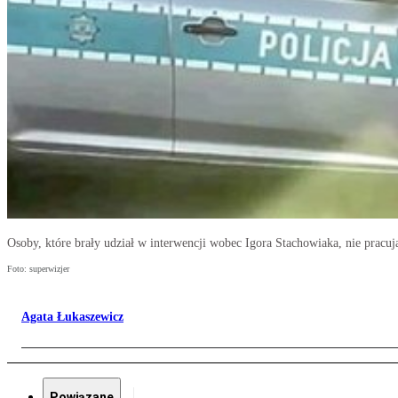
Osoby, które brały udział w interwencji wobec Igora Stachowiaka, nie pracują
Foto: superwizjer
Agata Łukaszewicz
Powiązane