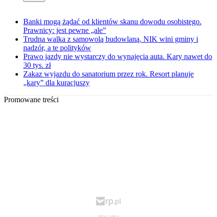
Banki mogą żądać od klientów skanu dowodu osobistego.
Prawnicy: jest pewne „ale”
Trudna walka z samowolą budowlaną. NIK wini gminy i
nadzór, a te polityków
Prawo jazdy nie wystarczy do wynajęcia auta. Kary nawet do
30 tys. zł
Zakaz wyjazdu do sanatorium przez rok. Resort planuje
„kary” dla kuracjuszy
Promowane treści