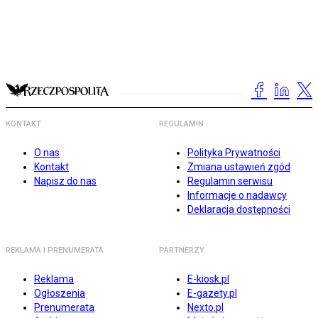
KONTAKT
REGULAMIN
O nas
Polityka Prywatności
Kontakt
Zmiana ustawień zgód
Napisz do nas
Regulamin serwisu
Informacje o nadawcy
Deklaracja dostępności
REKLAMA I PRENUMERATA
PARTNERZY
Reklama
E-kiosk.pl
Ogłoszenia
E-gazety.pl
Prenumerata
Nexto.pl