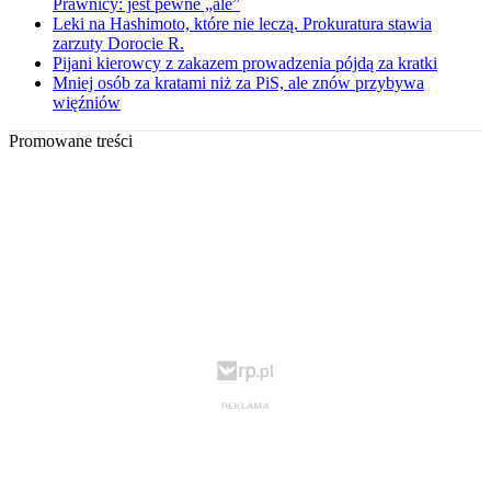
Prawnicy: jest pewne „ale”
Leki na Hashimoto, które nie leczą. Prokuratura stawia
zarzuty Dorocie R.
Pijani kierowcy z zakazem prowadzenia pójdą za kratki
Mniej osób za kratami niż za PiS, ale znów przybywa
więźniów
Promowane treści