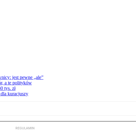
nicy: jest pewne „ale”
, a te polityków
 tys. zł
 dla kuracjuszy
REGULAMIN