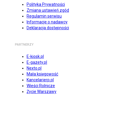
Polityka Prywatności
Zmiana ustawień zgód
Regulamin serwisu
Informacje o nadawcy
Deklaracja dostępności
PARTNERZY
E-kiosk.pl
E-gazety.pl
Nexto.pl
Mała księgowość
Kancelarierp.pl
Wieści Rolnicze
Życie Warszawy