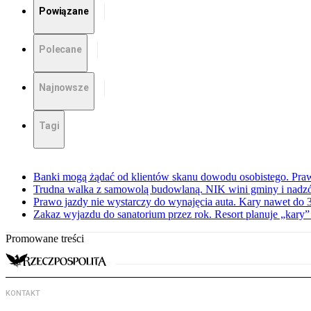
Powiązane
Polecane
Najnowsze
Tagi
Banki mogą żądać od klientów skanu dowodu osobistego. Praw
Trudna walka z samowolą budowlaną. NIK wini gminy i nadzór
Prawo jazdy nie wystarczy do wynajęcia auta. Kary nawet do 30
Zakaz wyjazdu do sanatorium przez rok. Resort planuje „kary”
Promowane treści
KONTAKT