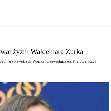
rewanżyzm Waldemara Żurka
itej” Dagmara Pawełczyk-Woicka, przewodnicząca Krajowej Rady