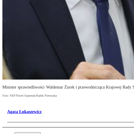
Minister sprawiedliwości Waldemar Żurek i przewodnicząca Krajowej Rad
Foto: PAP/Paweł Supernak/Radek Pietruszka
Agata Łukaszewicz