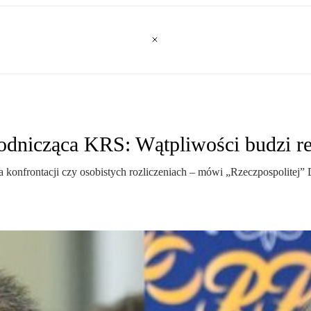
odnicząca KRS: Wątpliwości budzi 
nie na konfrontacji czy osobistych rozliczeniach – mówi „Rzeczpospol