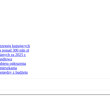
trzegają kupujących
a ponad 300 mln zł
anych za 2025 r.
andlowa
biera ogłoszenia
 mieszkania
eniędzy z budżetu