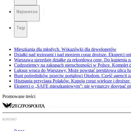
Najnowsze
Tagi
Mieszkania dla młodych. Wskazówki dla deweloperów
Działki nad jeziorami i nad morzem coraz droższe. Eksperci os
Warszawa sprzedaje działkę za rekordową cenę. Do kupienia z
Cudzoziemcy na zakupach nieruchomości w Polsce. Komplet d
Luksus wraca do Warszawy. Może powstać prestiżowa ulica h
Bunt pośredników przeciw portalowi Otodom. Część agencji za
Hiszpania przyciąga Polaków. Kupują coraz większe i droższe
Eksperci o „SAFE mieszkaniowym”: nie wystarczy dosypać pi
Promowane treści
KONTAKT