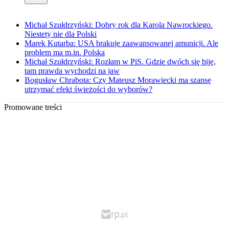
Michał Szułdrzyński: Dobry rok dla Karola Nawrockiego.
Niestety nie dla Polski
Marek Kutarba: USA brakuje zaawansowanej amunicji. Ale
problem ma m.in. Polska
Michał Szułdrzyński: Rozłam w PiS. Gdzie dwóch się bije,
tam prawda wychodzi na jaw
Bogusław Chrabota: Czy Mateusz Morawiecki ma szansę
utrzymać efekt świeżości do wyborów?
Promowane treści