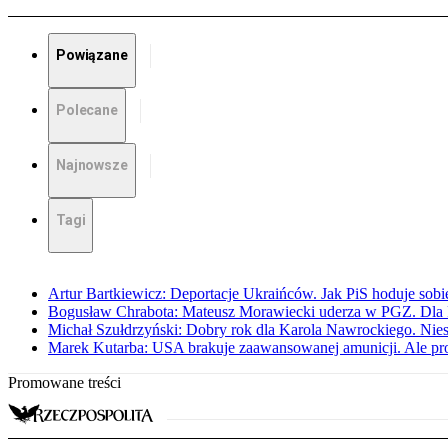
Powiązane
Polecane
Najnowsze
Tagi
Artur Bartkiewicz: Deportacje Ukraińców. Jak PiS hoduje sob
Bogusław Chrabota: Mateusz Morawiecki uderza w PGZ. Dla P
Michał Szułdrzyński: Dobry rok dla Karola Nawrockiego. Niest
Marek Kutarba: USA brakuje zaawansowanej amunicji. Ale pr
Promowane treści