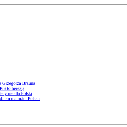
ie Grzegorza Brauna
iS to herezja
ety nie dla Polski
oblem ma m.in. Polska