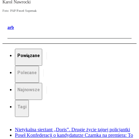
Karol Nawrocki
Foto: PAP/Paweł Supernak
arb
Powiązane
Polecane
Najnowsze
Tagi
Nietykalna sierżant „Doris”. Drugie życie tajnej policjantki
Poseł Konfederacji o kandydaturze Czarnka na premiera: To