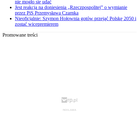
nie mogło się udać
Jest reakcja na doniesienia „Rzeczpospolitej” o wymianie
przez PiS Przemysława Czarnka
Nieoficjalnie: Szymon Hołownia gotów przejąć Polskę 2050 i
zostać wicepremierem
Promowane treści