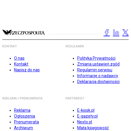
KONTAKT
REGULAMIN
O nas
Polityka Prywatności
Kontakt
Zmiana ustawień zgód
Napisz do nas
Regulamin serwisu
Informacje o nadawcy
Deklaracja dostępności
REKLAMA I PRENUMERATA
PARTNERZY
Reklama
E-kiosk.pl
Ogłoszenia
E-gazety.pl
Prenumerata
Nexto.pl
Archiwum
Mała księgowość