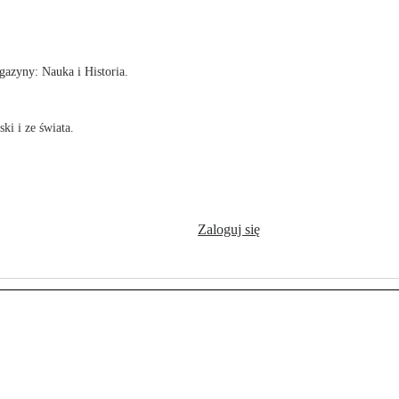
!
azyny: Nauka i Historia.
ki i ze świata.
Zaloguj się