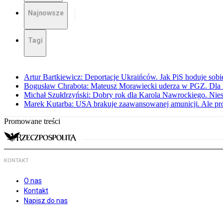
Najnowsze
Tagi
Artur Bartkiewicz: Deportacje Ukraińców. Jak PiS hoduje sob
Bogusław Chrabota: Mateusz Morawiecki uderza w PGZ. Dla P
Michał Szułdrzyński: Dobry rok dla Karola Nawrockiego. Niest
Marek Kutarba: USA brakuje zaawansowanej amunicji. Ale pr
Promowane treści
KONTAKT
O nas
Kontakt
Napisz do nas