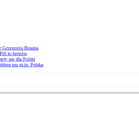
ie Grzegorza Brauna
iS to herezja
ety nie dla Polski
oblem ma m.in. Polska