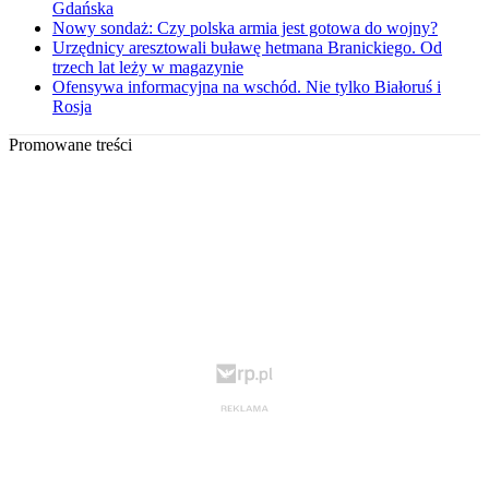
Gdańska
Nowy sondaż: Czy polska armia jest gotowa do wojny?
Urzędnicy aresztowali buławę hetmana Branickiego. Od
trzech lat leży w magazynie
Ofensywa informacyjna na wschód. Nie tylko Białoruś i
Rosja
Promowane treści