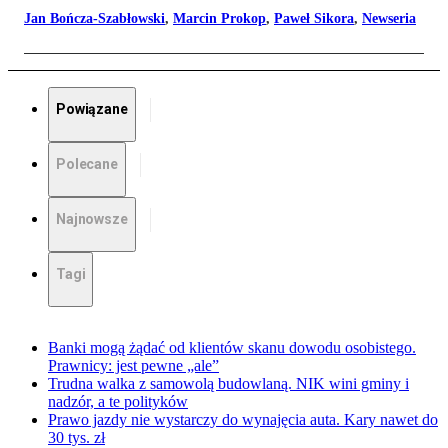
Jan Bończa-Szabłowski
,
Marcin Prokop
,
Paweł Sikora
,
Newseria
Powiązane
Polecane
Najnowsze
Tagi
Banki mogą żądać od klientów skanu dowodu osobistego.
Prawnicy: jest pewne „ale”
Trudna walka z samowolą budowlaną. NIK wini gminy i
nadzór, a te polityków
Prawo jazdy nie wystarczy do wynajęcia auta. Kary nawet do
30 tys. zł