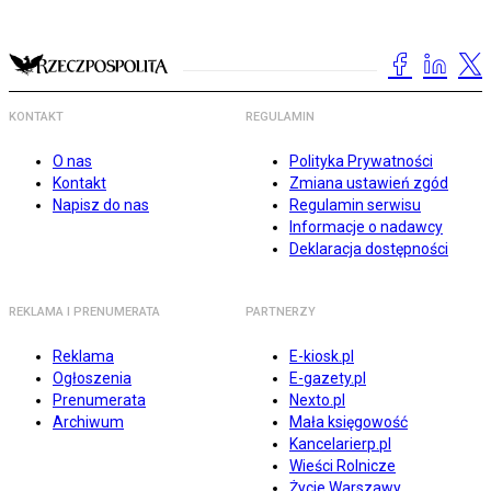
KONTAKT
REGULAMIN
O nas
Polityka Prywatności
Kontakt
Zmiana ustawień zgód
Napisz do nas
Regulamin serwisu
Informacje o nadawcy
Deklaracja dostępności
REKLAMA I PRENUMERATA
PARTNERZY
Reklama
E-kiosk.pl
Ogłoszenia
E-gazety.pl
Prenumerata
Nexto.pl
Archiwum
Mała księgowość
Kancelarierp.pl
Wieści Rolnicze
Życie Warszawy