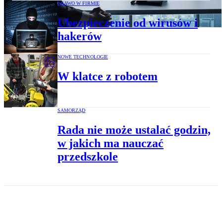
PRAWO W FIRMIE
Ubezpieczenie od wirusów i
hakerów
NOWE TECHNOLOGIE
W klatce z robotem
SAMORZĄD
Rada nie może ustalać godzin,
w jakich ma nauczać
przedszkole