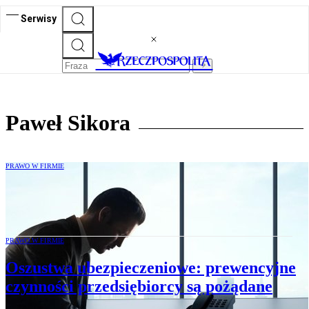
Serwisy
Paweł Sikora
PRAWO W FIRMIE
Oszustwo ubezpieczeniowe - czym jest
PRAWO W FIRMIE
Oszustwa ubezpieczeniowe: prewencyjne
czynności przedsiębiorcy są pożądane