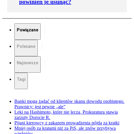
powinien je usunąć?
Powiązane
Polecane
Najnowsze
Tagi
Banki mogą żądać od klientów skanu dowodu osobistego.
Prawnicy: jest pewne „ale”
Leki na Hashimoto, które nie leczą. Prokuratura stawia
zarzuty Dorocie R.
Pijani kierowcy z zakazem prowadzenia pójdą za kratki
Mniej osób za kratami niż za PiS, ale znów przybywa
więźniów