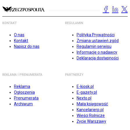
KONTAKT
REGULAMIN
O nas
Polityka Prywatności
Kontakt
Zmiana ustawień zgód
Napisz do nas
Regulamin serwisu
Informacje o nadawcy
Deklaracja dostępności
REKLAMA I PRENUMERATA
PARTNERZY
Reklama
E-kiosk.pl
Ogłoszenia
E-gazety.pl
Prenumerata
Nexto.pl
Archiwum
Mała księgowość
Kancelarierp.pl
Wieści Rolnicze
Życie Warszawy