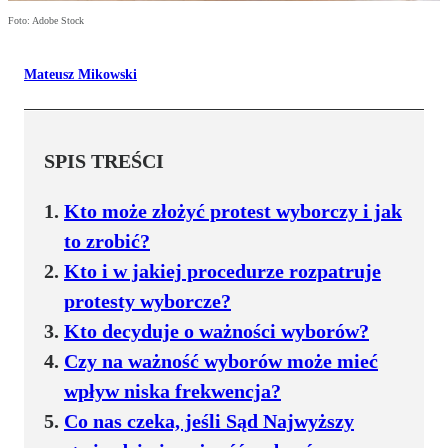
Foto: Adobe Stock
Mateusz Mikowski
SPIS TREŚCI
Kto może złożyć protest wyborczy i jak
to zrobić?
Kto i w jakiej procedurze rozpatruje
protesty wyborcze?
Kto decyduje o ważności wyborów?
Czy na ważność wyborów może mieć
wpływ niska frekwencja?
Co nas czeka, jeśli Sąd Najwyższy