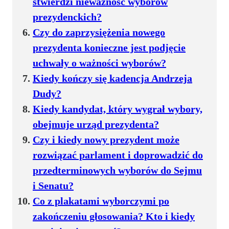
stwierdzi nieważność wyborów
prezydenckich?
Czy do zaprzysiężenia nowego
prezydenta konieczne jest podjęcie
uchwały o ważności wyborów?
Kiedy kończy się kadencja Andrzeja
Dudy?
Kiedy kandydat, który wygrał wybory,
obejmuje urząd prezydenta?
Czy i kiedy nowy prezydent może
rozwiązać parlament i doprowadzić do
przedterminowych wyborów do Sejmu
i Senatu?
Co z plakatami wyborczymi po
zakończeniu głosowania? Kto i kiedy