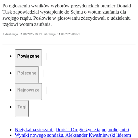
Po ogłoszeniu wyników wyborów prezydenckich premier Donald
Tusk zapowiedział wystąpienie do Sejmu o wotum zaufania dla
swojego rządu. Posłowie w głosowaniu zdecydowali o udzieleniu
rządowi wotum zaufania.
Aktualizacja:
11.06.2025 18:19
Publikacja:
11.06.2025 08:59
Powiązane
Polecane
Najnowsze
Tagi
Nietykalna sierżant „Doris”. Drugie życie tajnej policjantki
Wyniki nowego sondażu. Aleksander Kwaśniewski liderem