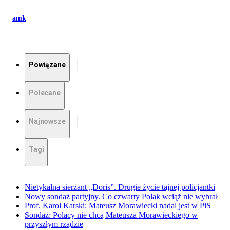
amk
Powiązane
Polecane
Najnowsze
Tagi
Nietykalna sierżant „Doris”. Drugie życie tajnej policjantki
Nowy sondaż partyjny. Co czwarty Polak wciąż nie wybrał
Prof. Karol Karski: Mateusz Morawiecki nadal jest w PiS
Sondaż: Polacy nie chcą Mateusza Morawieckiego w
przyszłym rządzie