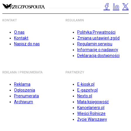
KONTAKT
REGULAMIN
O nas
Polityka Prywatności
Kontakt
Zmiana ustawień zgód
Napisz do nas
Regulamin serwisu
Informacje o nadawcy
Deklaracja dostępności
REKLAMA I PRENUMERATA
PARTNERZY
Reklama
E-kiosk.pl
Ogłoszenia
E-gazety.pl
Prenumerata
Nexto.pl
Archiwum
Mała księgowość
Kancelarierp.pl
Wieści Rolnicze
Życie Warszawy