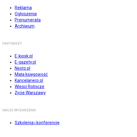
Reklama
Ogłoszenia
Prenumerata
Archiwum
PARTNERZY
E-kiosk.pl
E-gazety.pl
Nexto.pl
Mała księgowość
Kancelarierp.pl
Wieści Rolnicze
Życie Warszawy
NASZE WYDARZENIA
Szkolenia i konferencje