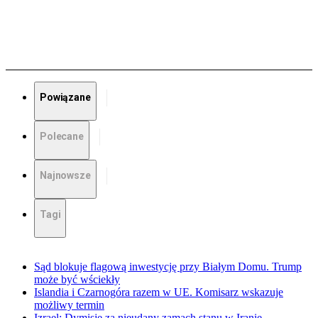
Powiązane
Polecane
Najnowsze
Tagi
Sąd blokuje flagową inwestycję przy Białym Domu. Trump
może być wściekły
Islandia i Czarnogóra razem w UE. Komisarz wskazuje
możliwy termin
Izrael: Dymisje za nieudany zamach stanu w Iranie