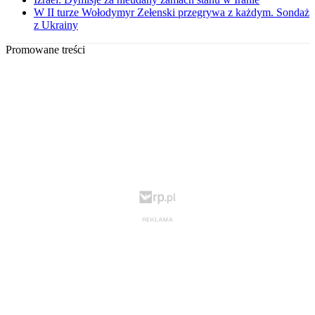
W II turze Wołodymyr Zełenski przegrywa z każdym. Sondaż
z Ukrainy
Promowane treści