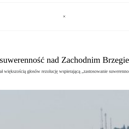
ją suwerenność nad Zachodnim Brzegi
ał większością głosów rezolucję wspierającą „zastosowanie suwerennoś