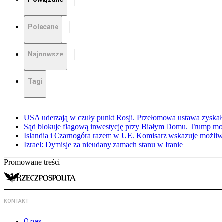
Polecane
Najnowsze
Tagi
USA uderzają w czuły punkt Rosji. Przełomowa ustawa zyskała 
Sąd blokuje flagową inwestycję przy Białym Domu. Trump mo
Islandia i Czarnogóra razem w UE. Komisarz wskazuje możliw
Izrael: Dymisje za nieudany zamach stanu w Iranie
Promowane treści
KONTAKT
O nas