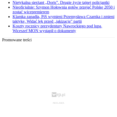
Nietykalna sierżant „Doris”. Drugie życie tajnej policjantki
Nieoficjalnie: Szymon Hołownia gotów przejąć Polskę 2050 i
zostać wicepremierem
Klamka zapadła, PiS wymieni Przemysława Czarnka i zmieni
taktykę. Widać lęk przed „jakizacją” partii
Koszty rocznicy prezydentury Nawrockiego pod lupą.
Wiceszef MON wystąpił o dokumenty
Promowane treści