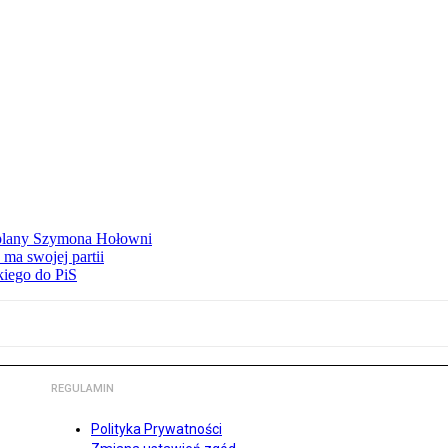
ą plany Szymona Hołowni
ma swojej partii
kiego do PiS
REGULAMIN
Polityka Prywatności