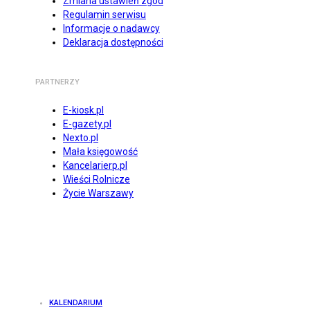
Zmiana ustawień zgód
Regulamin serwisu
Informacje o nadawcy
Deklaracja dostępności
PARTNERZY
E-kiosk.pl
E-gazety.pl
Nexto.pl
Mała księgowość
Kancelarierp.pl
Wieści Rolnicze
Życie Warszawy
KALENDARIUM