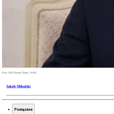
Foto: EPA/Vincent Thian / POOL
Jakub Mikulski
Powiązane