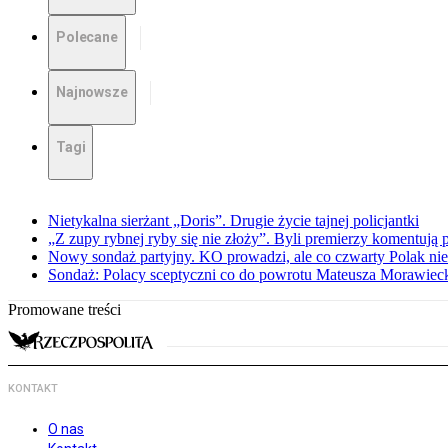
Polecane
Najnowsze
Tagi
Nietykalna sierżant „Doris”. Drugie życie tajnej policjantki
„Z zupy rybnej ryby się nie złoży”. Byli premierzy komentuj
Nowy sondaż partyjny. KO prowadzi, ale co czwarty Polak nie 
Sondaż: Polacy sceptyczni co do powrotu Mateusza Morawiec
Promowane treści
KONTAKT
O nas