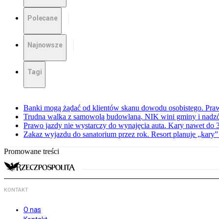
Polecane
Najnowsze
Tagi
Banki mogą żądać od klientów skanu dowodu osobistego. Praw
Trudna walka z samowolą budowlaną. NIK wini gminy i nadzór
Prawo jazdy nie wystarczy do wynajęcia auta. Kary nawet do 30
Zakaz wyjazdu do sanatorium przez rok. Resort planuje „kary”
Promowane treści
KONTAKT
O nas