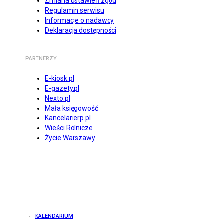
Zmiana ustawień zgód
Regulamin serwisu
Informacje o nadawcy
Deklaracja dostępności
PARTNERZY
E-kiosk.pl
E-gazety.pl
Nexto.pl
Mała księgowość
Kancelarierp.pl
Wieści Rolnicze
Życie Warszawy
KALENDARIUM