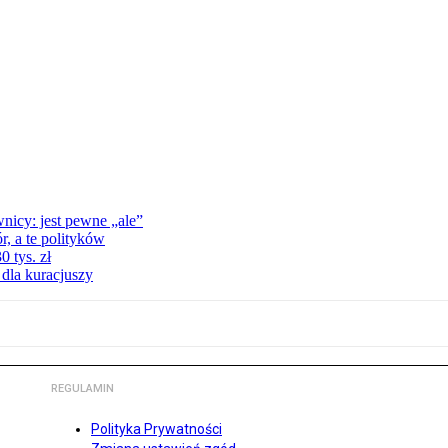
nicy: jest pewne „ale”
, a te polityków
 tys. zł
 dla kuracjuszy
REGULAMIN
Polityka Prywatności