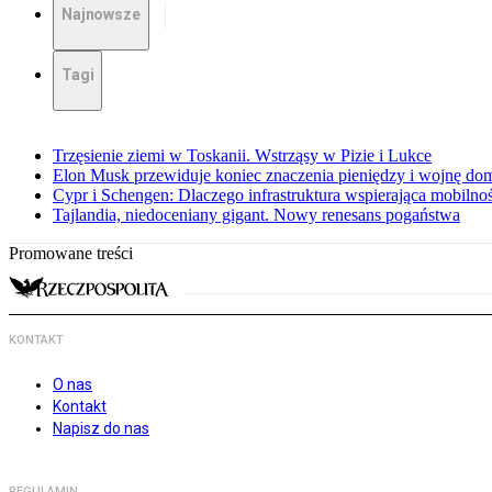
Najnowsze
Tagi
Trzęsienie ziemi w Toskanii. Wstrząsy w Pizie i Lukce
Elon Musk przewiduje koniec znaczenia pieniędzy i wojnę do
Cypr i Schengen: Dlaczego infrastruktura wspierająca mobilno
Tajlandia, niedoceniany gigant. Nowy renesans pogaństwa
Promowane treści
KONTAKT
O nas
Kontakt
Napisz do nas
REGULAMIN