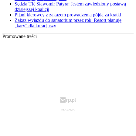
Sędzia TK Sławomir Patyra: Jestem zawiedziony postawą
dzisiejszej koalicji
Pijani kierowcy z zakazem prowadzenia pójdą za kratki
Zakaz wyjazdu do sanatorium przez rok. Resort planuje
„kary” dla kuracjuszy
Promowane treści