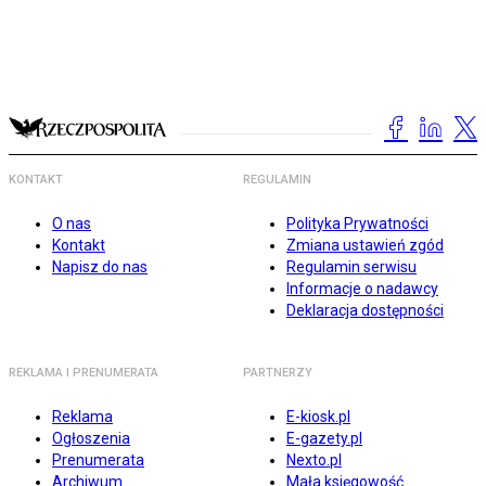
KONTAKT
REGULAMIN
O nas
Polityka Prywatności
Kontakt
Zmiana ustawień zgód
Napisz do nas
Regulamin serwisu
Informacje o nadawcy
Deklaracja dostępności
REKLAMA I PRENUMERATA
PARTNERZY
Reklama
E-kiosk.pl
Ogłoszenia
E-gazety.pl
Prenumerata
Nexto.pl
Archiwum
Mała księgowość