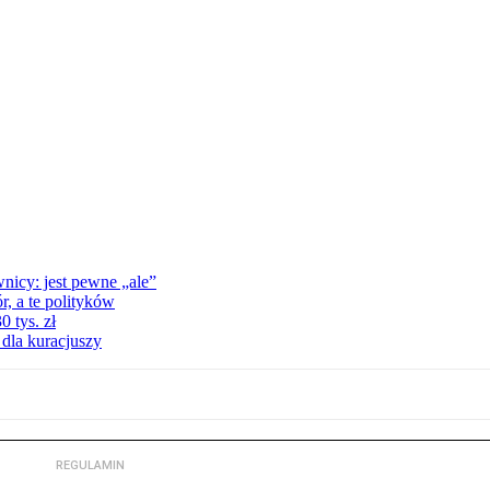
nicy: jest pewne „ale”
, a te polityków
 tys. zł
 dla kuracjuszy
REGULAMIN