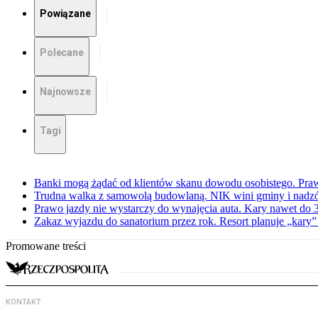
Powiązane
Polecane
Najnowsze
Tagi
Banki mogą żądać od klientów skanu dowodu osobistego. Praw
Trudna walka z samowolą budowlaną. NIK wini gminy i nadzór
Prawo jazdy nie wystarczy do wynajęcia auta. Kary nawet do 30
Zakaz wyjazdu do sanatorium przez rok. Resort planuje „kary”
Promowane treści
KONTAKT