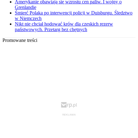
Amerykanie obawiają się wzrostu cen paliw. I wojny o
Grenlandię
Śmierć Polaka po interwencji policji w Duisburgu. Śledztwo
w Niemczech
Nikt nie chciał hodować krów dla czeskich rezerw
państwowych. Przetarg bez chętnych
Promowane treści