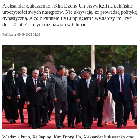
Aleksander Łukaszenko i Kim Dzong Un przywieźli na pekińskie
uroczystości swych następców. Nie ukrywają, że prowadzą politykę
dynastyczną. A co z Putinem i Xi Jinpingiem? Wystarczy im „żyć
do 150 lat”? – o tym rozmawiali w Chinach.
Publikacja:
09.09.2025 04:29
Władimir Putin, Xi Jinping, Kim Dzong Un, Aleksander Łukaszenko oraz