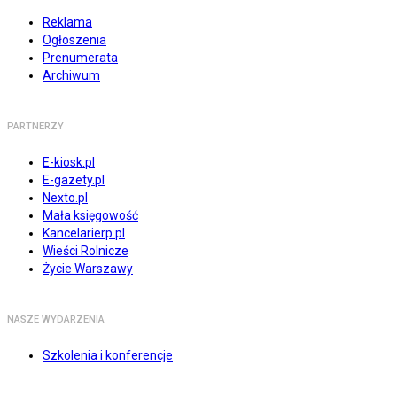
Reklama
Ogłoszenia
Prenumerata
Archiwum
PARTNERZY
E-kiosk.pl
E-gazety.pl
Nexto.pl
Mała księgowość
Kancelarierp.pl
Wieści Rolnicze
Życie Warszawy
NASZE WYDARZENIA
Szkolenia i konferencje