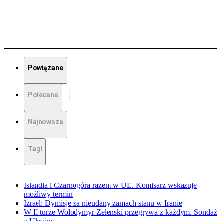
Powiązane
Polecane
Najnowsze
Tagi
Islandia i Czarnogóra razem w UE. Komisarz wskazuje
możliwy termin
Izrael: Dymisje za nieudany zamach stanu w Iranie
W II turze Wołodymyr Zełenski przegrywa z każdym. Sondaż
z Ukrainy