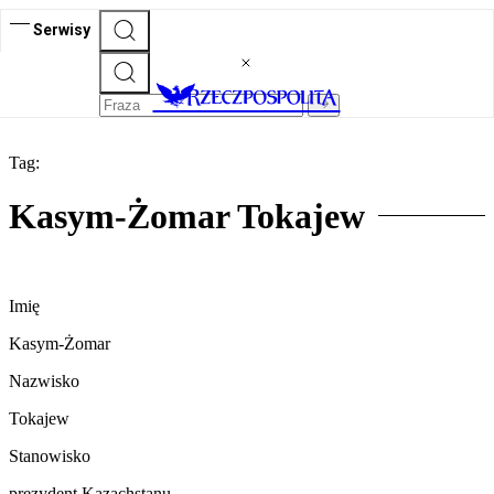
Serwisy
Tag:
Kasym-Żomar Tokajew
Imię
Kasym-Żomar
Nazwisko
Tokajew
Stanowisko
prezydent Kazachstanu