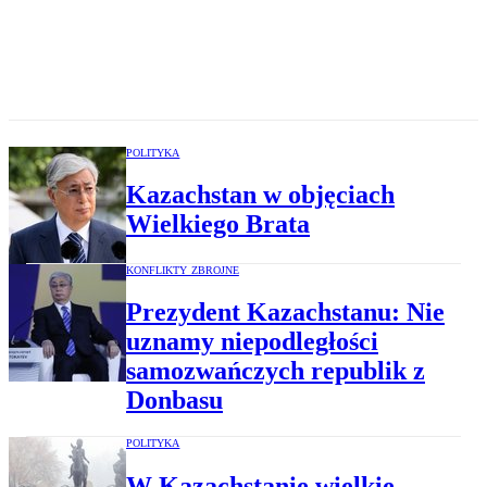
POLITYKA
Kazachstan w objęciach
Wielkiego Brata
KONFLIKTY ZBROJNE
Prezydent Kazachstanu: Nie
uznamy niepodległości
samozwańczych republik z
Donbasu
POLITYKA
W Kazachstanie wielkie