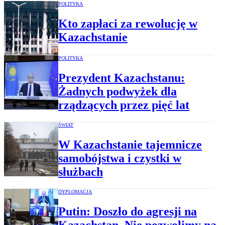
POLITYKA
Kto zapłaci za rewolucję w
Kazachstanie
POLITYKA
Prezydent Kazachstanu:
Żadnych podwyżek dla
rządzących przez pięć lat
ŚWIAT
W Kazachstanie tajemnicze
samobójstwa i czystki w
służbach
DYPLOMACJA
Putin: Doszło do agresji na
Kazachstan. Nie pozwolimy na