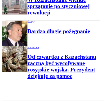
sprzątanie po styczniowej
rewolucji
ŚWIAT
Bardzo długie pożegnanie
POLITYKA
Od czwartku z Kazachstanu
zaczną być wycofywane
rosyjskie wojska. Prezydent
dziękuje za pomoc