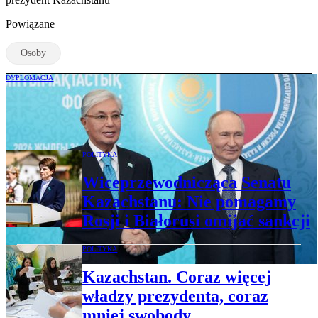
Powiązane
Osoby
DYPLOMACJA
Prezydent Kazachstanu apeluje do
Putina. „Trzeba tej wojnie położyć kres”
POLITYKA
Wiceprzewodnicząca Senatu
Kazachstanu: Nie pomagamy
Rosji i Białorusi omijać sankcji
POLITYKA
Kazachstan. Coraz więcej
władzy prezydenta, coraz
mniej swobody