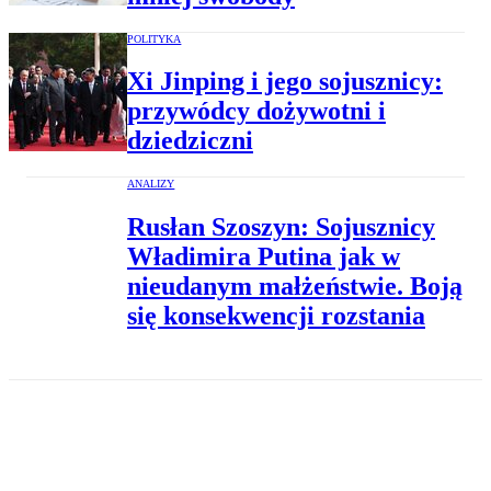
POLITYKA
Xi Jinping i jego sojusznicy:
przywódcy dożywotni i
dziedziczni
ANALIZY
Rusłan Szoszyn: Sojusznicy
Władimira Putina jak w
nieudanym małżeństwie. Boją
się konsekwencji rozstania