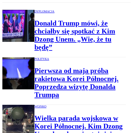
DYPLOMACJA
Donald Trump mówi, że
chciałby się spotkać z Kim
Dzong Unem. „Wie, że tu
będę”
POLITYKA
Pierwsza od maja próba
rakietowa Korei Północnej.
Poprzedza wizytę Donalda
Trumpa
WOJSKO
Wielka parada wojskowa w
Korei Północnej. Kim Dzong