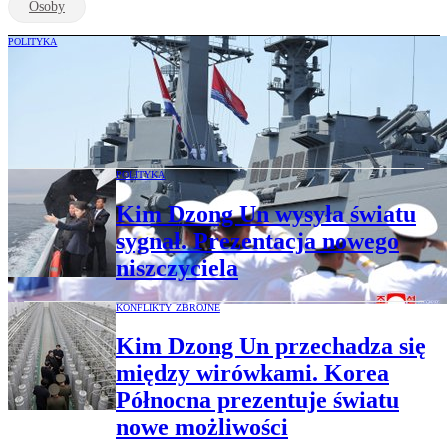
Osoby
POLITYKA
Korea Północna ma nowy okręt. Kim
informuje o uzbrajaniu marynarki w
broń atomową
POLITYKA
Kim Dzong Un wysyła światu
sygnał. Prezentacja nowego
niszczyciela
KONFLIKTY ZBROJNE
Kim Dzong Un przechadza się
między wirówkami. Korea
Północna prezentuje światu
nowe możliwości