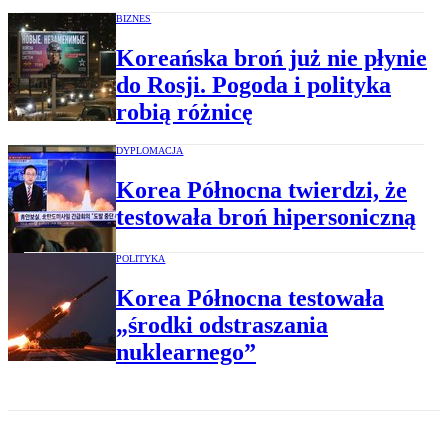
BIZNES
Koreańska broń już nie płynie
do Rosji. Pogoda i polityka
robią różnicę
DYPLOMACJA
Korea Północna twierdzi, że
testowała broń hipersoniczną
POLITYKA
Korea Północna testowała
„środki odstraszania
nuklearnego”