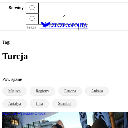
Serwisy
Tag:
Turcja
Powiązane
Miejsca
Regiony
Europa
Ankara
Antalya
Lira
Stambuł
PRZEGLĄD WYDARZEŃ Z NOCY
Hiszpania wprowadza kontrole na