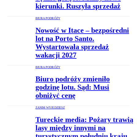
kierunki. Ruszyła sprzedaż
BIURA PODRÓŻY
Nowość w Itace – bezpośredni
lot na Porto Santo.
Wystartowała sprzedaż
wakacji 2027
BIURA PODRÓŻY
Biuro podróży zmieniło
godzinę lotu. Sąd: Musi
obniżyć cenę
ZANIM WYJEDZIESZ
Tureckie media: Pożary trawią
lasy między innymi na
turystycznym południu kraju