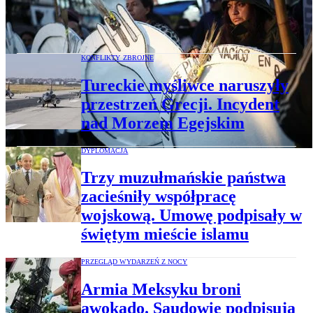
granicy z Włochami, Argentyńczycy
protestują przeciw cięciom
KONFLIKTY ZBROJNE
Tureckie myśliwce naruszyły
przestrzeń Grecji. Incydent
nad Morzem Egejskim
DYPLOMACJA
Trzy muzułmańskie państwa
zacieśniły współpracę
wojskową. Umowę podpisały w
świętym mieście islamu
PRZEGLĄD WYDARZEŃ Z NOCY
Armia Meksyku broni
awokado. Saudowie podpisują