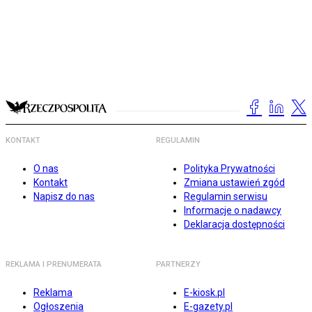
KONTAKT
REGULAMIN
O nas
Polityka Prywatności
Kontakt
Zmiana ustawień zgód
Napisz do nas
Regulamin serwisu
Informacje o nadawcy
Deklaracja dostępności
REKLAMA I PRENUMERATA
PARTNERZY
Reklama
E-kiosk.pl
Ogłoszenia
E-gazety.pl