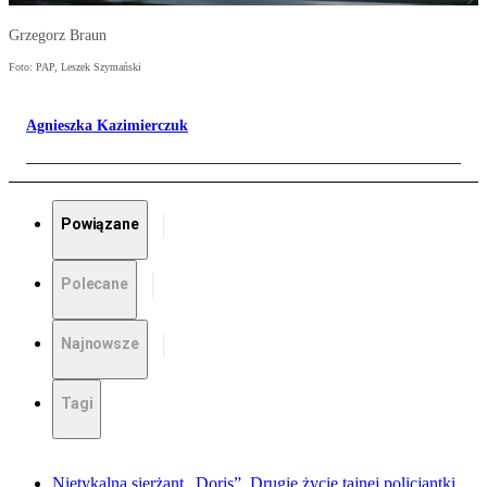
Grzegorz Braun
Foto: PAP, Leszek Szymański
Agnieszka Kazimierczuk
Powiązane
Polecane
Najnowsze
Tagi
Nietykalna sierżant „Doris”. Drugie życie tajnej policjantki