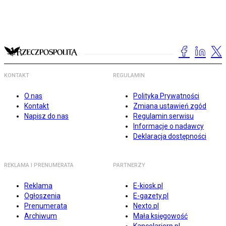
KONTAKT
REGULAMIN
O nas
Polityka Prywatności
Kontakt
Zmiana ustawień zgód
Napisz do nas
Regulamin serwisu
Informacje o nadawcy
Deklaracja dostępności
REKLAMA I PRENUMERATA
PARTNERZY
Reklama
E-kiosk.pl
Ogłoszenia
E-gazety.pl
Prenumerata
Nexto.pl
Archiwum
Mała księgowość