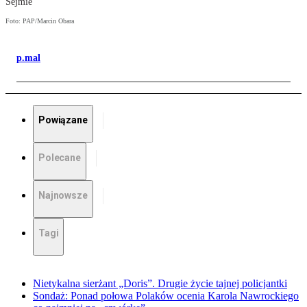
Sejmie
Foto: PAP/Marcin Obara
p.mal
Powiązane
Polecane
Najnowsze
Tagi
Nietykalna sierżant „Doris”. Drugie życie tajnej policjantki
Sondaż: Ponad połowa Polaków ocenia Karola Nawrockiego