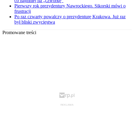
co najmniej na „czwórkę”
Pierwszy rok prezydentury Nawrockiego. Sikorski mówi o
frustracji
Po raz czwarty powalczy o prezydenturę Krakowa. Już raz
był bliski zwycięstwa
Promowane treści