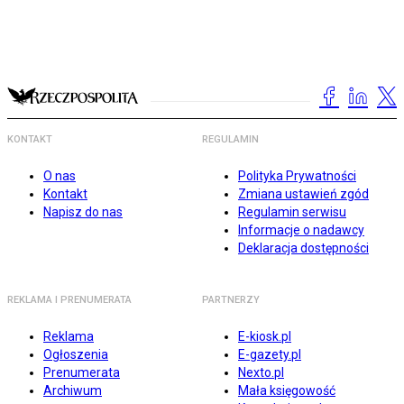
KONTAKT
REGULAMIN
O nas
Polityka Prywatności
Kontakt
Zmiana ustawień zgód
Napisz do nas
Regulamin serwisu
Informacje o nadawcy
Deklaracja dostępności
REKLAMA I PRENUMERATA
PARTNERZY
Reklama
E-kiosk.pl
Ogłoszenia
E-gazety.pl
Prenumerata
Nexto.pl
Archiwum
Mała księgowość