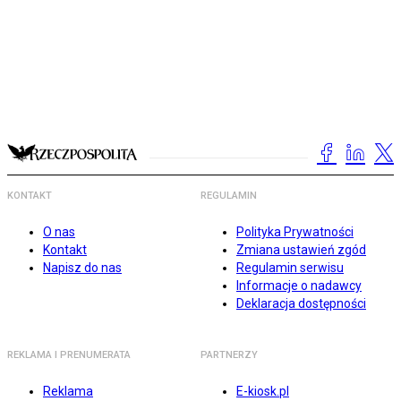
KONTAKT
REGULAMIN
O nas
Polityka Prywatności
Kontakt
Zmiana ustawień zgód
Napisz do nas
Regulamin serwisu
Informacje o nadawcy
Deklaracja dostępności
REKLAMA I PRENUMERATA
PARTNERZY
Reklama
E-kiosk.pl