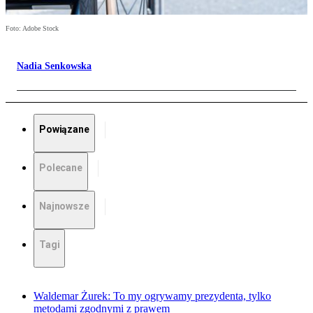
Foto: Adobe Stock
Nadia Senkowska
Powiązane
Polecane
Najnowsze
Tagi
Waldemar Żurek: To my ogrywamy prezydenta, tylko
metodami zgodnymi z prawem