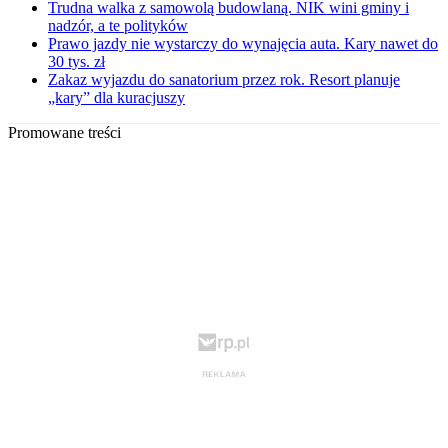
Trudna walka z samowolą budowlaną. NIK wini gminy i
nadzór, a te polityków
Prawo jazdy nie wystarczy do wynajęcia auta. Kary nawet do
30 tys. zł
Zakaz wyjazdu do sanatorium przez rok. Resort planuje
„kary” dla kuracjuszy
Promowane treści