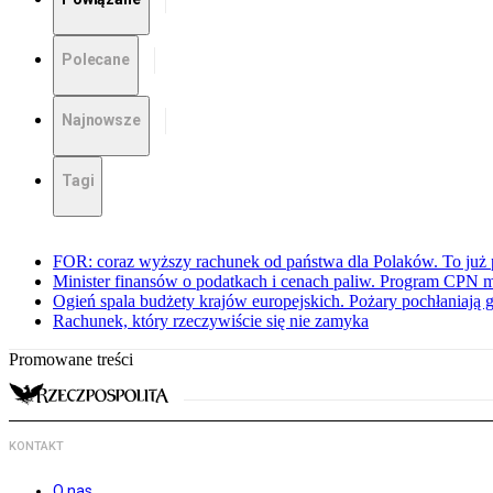
Polecane
Najnowsze
Tagi
FOR: coraz wyższy rachunek od państwa dla Polaków. To już p
Minister finansów o podatkach i cenach paliw. Program CPN 
Ogień spala budżety krajów europejskich. Pożary pochłaniają 
Rachunek, który rzeczywiście się nie zamyka
Promowane treści
KONTAKT
O nas