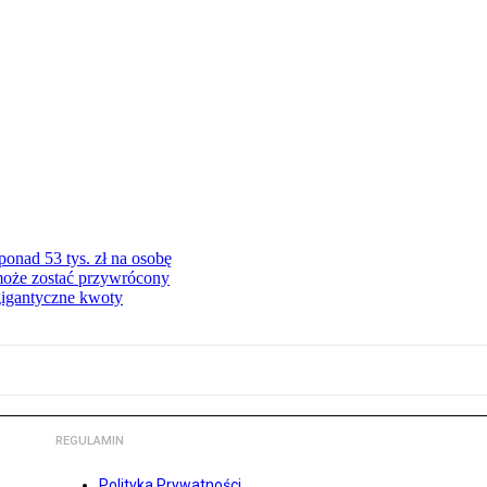
onad 53 tys. zł na osobę
może zostać przywrócony
gigantyczne kwoty
REGULAMIN
Polityka Prywatności