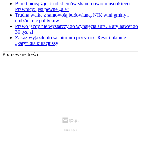
Banki mogą żądać od klientów skanu dowodu osobistego.
Prawnicy: jest pewne „ale”
Trudna walka z samowolą budowlaną. NIK wini gminy i
nadzór, a te polityków
Prawo jazdy nie wystarczy do wynajęcia auta. Kary nawet do
30 tys. zł
Zakaz wyjazdu do sanatorium przez rok. Resort planuje
„kary” dla kuracjuszy
Promowane treści