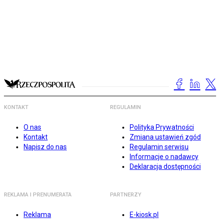
KONTAKT
REGULAMIN
O nas
Polityka Prywatności
Kontakt
Zmiana ustawień zgód
Napisz do nas
Regulamin serwisu
Informacje o nadawcy
Deklaracja dostępności
REKLAMA I PRENUMERATA
PARTNERZY
Reklama
E-kiosk.pl