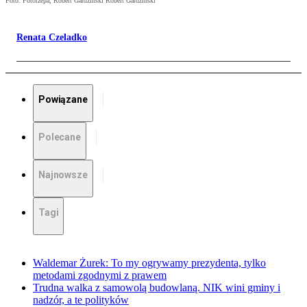
Foto: Fotorzepa, Robert Gardziński Robert Gardziński
Renata Czeladko
Powiązane
Polecane
Najnowsze
Tagi
Waldemar Żurek: To my ogrywamy prezydenta, tylko
metodami zgodnymi z prawem
Trudna walka z samowolą budowlaną. NIK wini gminy i
nadzór, a te polityków