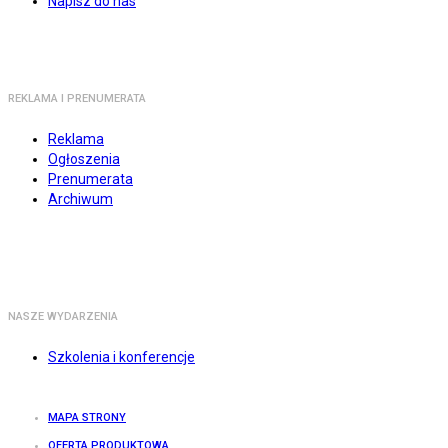
Napisz do nas
REKLAMA I PRENUMERATA
Reklama
Ogłoszenia
Prenumerata
Archiwum
NASZE WYDARZENIA
Szkolenia i konferencje
MAPA STRONY
OFERTA PRODUKTOWA