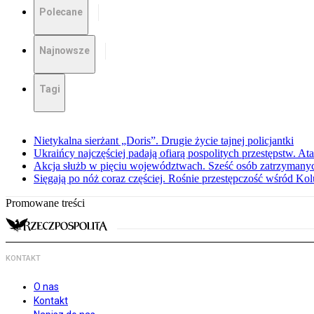
Polecane
Najnowsze
Tagi
Nietykalna sierżant „Doris”. Drugie życie tajnej policjantki
Ukraińcy najczęściej padają ofiarą pospolitych przestępstw. Ata
Akcja służb w pięciu województwach. Sześć osób zatrzymany
Sięgają po nóż coraz częściej. Rośnie przestępczość wśród K
Promowane treści
KONTAKT
O nas
Kontakt