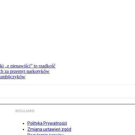
ki „z nienawiści” to rzadkość
ch za przemyt narkotyków
olumbijczyków
REGULAMIN
Polityka Prywatności
Zmiana ustawień zgód