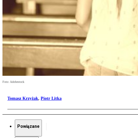
Foto: Adobestock
Tomasz Krzyżak
,
Piotr Litka
Powiązane