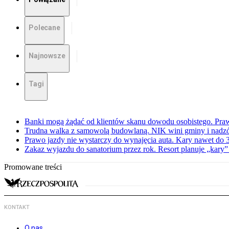
Polecane
Najnowsze
Tagi
Banki mogą żądać od klientów skanu dowodu osobistego. Praw
Trudna walka z samowolą budowlaną. NIK wini gminy i nadzór
Prawo jazdy nie wystarczy do wynajęcia auta. Kary nawet do 30
Zakaz wyjazdu do sanatorium przez rok. Resort planuje „kary”
Promowane treści
KONTAKT
O nas