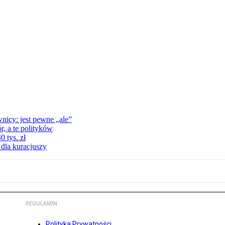
nicy: jest pewne „ale”
, a te polityków
 tys. zł
 dla kuracjuszy
REGULAMIN
Polityka Prywatności