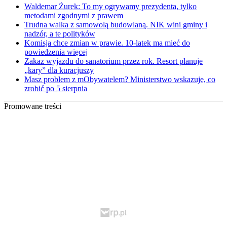
Waldemar Żurek: To my ogrywamy prezydenta, tylko
metodami zgodnymi z prawem
Trudna walka z samowolą budowlaną. NIK wini gminy i
nadzór, a te polityków
Komisja chce zmian w prawie. 10-latek ma mieć do
powiedzenia więcej
Zakaz wyjazdu do sanatorium przez rok. Resort planuje
„kary” dla kuracjuszy
Masz problem z mObywatelem? Ministerstwo wskazuje, co
zrobić po 5 sierpnia
Promowane treści