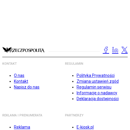
KONTAKT
REGULAMIN
O nas
Polityka Prywatności
Kontakt
Zmiana ustawień zgód
Napisz do nas
Regulamin serwisu
Informacje o nadawcy
Deklaracja dostępności
REKLAMA I PRENUMERATA
PARTNERZY
Reklama
E-kiosk.pl