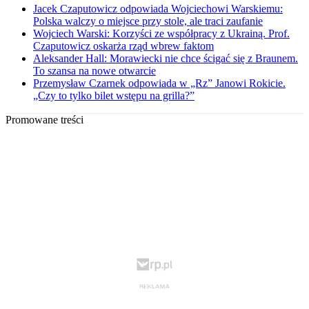
Jacek Czaputowicz odpowiada Wojciechowi Warskiemu:
Polska walczy o miejsce przy stole, ale traci zaufanie
Wojciech Warski: Korzyści ze współpracy z Ukrainą. Prof.
Czaputowicz oskarża rząd wbrew faktom
Aleksander Hall: Morawiecki nie chce ścigać się z Braunem.
To szansa na nowe otwarcie
Przemysław Czarnek odpowiada w „Rz” Janowi Rokicie.
„Czy to tylko bilet wstępu na grilla?”
Promowane treści