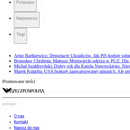
Polecane
Najnowsze
Tagi
Artur Bartkiewicz: Deportacje Ukraińców. Jak PiS hoduje sob
Bogusław Chrabota: Mateusz Morawiecki uderza w PGZ. Dla P
Michał Szułdrzyński: Dobry rok dla Karola Nawrockiego. Niest
Marek Kutarba: USA brakuje zaawansowanej amunicji. Ale pr
Promowane treści
KONTAKT
O nas
Kontakt
Napisz do nas