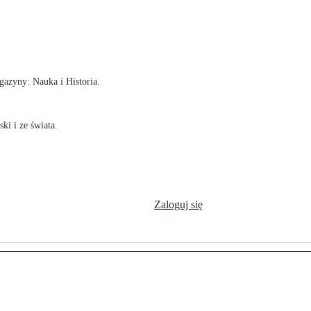
!
azyny: Nauka i Historia.
ki i ze świata.
Zaloguj się