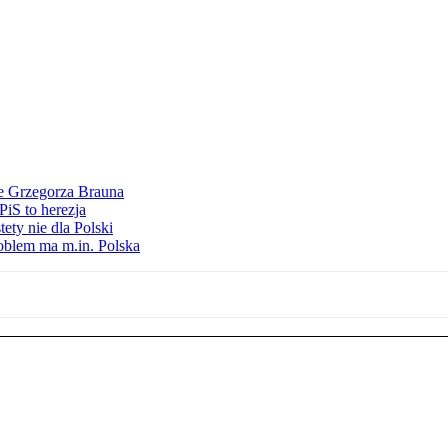
ie Grzegorza Brauna
iS to herezja
ety nie dla Polski
oblem ma m.in. Polska