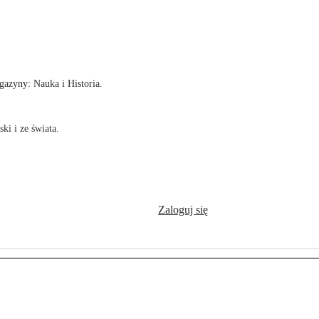
!
azyny: Nauka i Historia.
ki i ze świata.
Zaloguj się