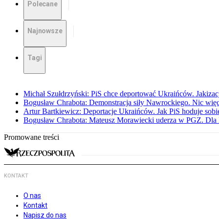
Polecane
Najnowsze
Tagi
Michał Szułdrzyński: PiS chce deportować Ukraińców. Jakizacja
Bogusław Chrabota: Demonstracja siły Nawrockiego. Nic więc
Artur Bartkiewicz: Deportacje Ukraińców. Jak PiS hoduje sob
Bogusław Chrabota: Mateusz Morawiecki uderza w PGZ. Dla P
Promowane treści
KONTAKT
O nas
Kontakt
Napisz do nas