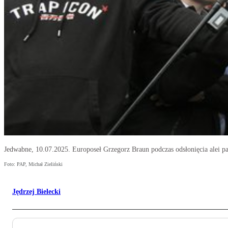
Jedwabne, 10.07.2025. Europoseł Grzegorz Braun podczas odsłonięcia alei pam
Foto: PAP, Michał Zieliński
Jędrzej Bielecki