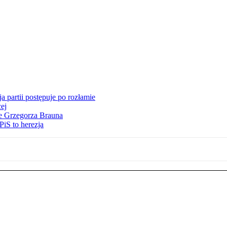
 partii postępuje po rozłamie
ej
ie Grzegorza Brauna
iS to herezja