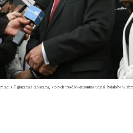
ięci z 7 głazami i tablicami, których treść kwestionuje udział Polaków w zbro