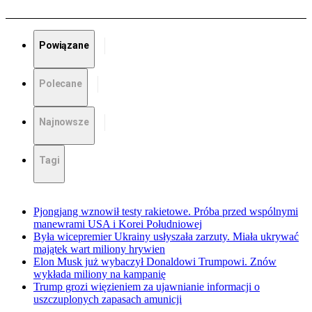
Powiązane
Polecane
Najnowsze
Tagi
Pjongjang wznowił testy rakietowe. Próba przed wspólnymi
manewrami USA i Korei Południowej
Była wicepremier Ukrainy usłyszała zarzuty. Miała ukrywać
majątek wart miliony hrywien
Elon Musk już wybaczył Donaldowi Trumpowi. Znów
wykłada miliony na kampanię
Trump grozi więzieniem za ujawnianie informacji o
uszczuplonych zapasach amunicji